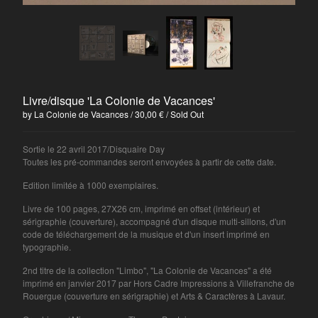
L'Ocelle Mare
Papier Tigre
The Patriotic Sunday
La Terre Tremble !!!
La Colonie de Vacances
Livre/disque 'La Colonie de Vacances'
Electric Electric
by La Colonie de Vacances
30,00
€
/ Sold Out
Powerdove
Ramona Córdova
Sortie le 22 avril 2017/Disquaire Day
Toutes les pré-commandes seront envoyées à partir de cette date.
Pillars and Tongues
Edition limitée à 1000 exemplaires.
Anonymous Choir
Marvin
Livre de 100 pages, 27X26 cm, imprimé en offset (intérieur) et
sérigraphie (couverture), accompagné d'un disque multi-sillons, d'un
'ELPMAS' (MOONDOG)
code de téléchargement de la musique et d'un insert imprimé en
typographie.
REVISITED
Tsirihaka Harrivel et Vimala
2nd titre de la collection "Limbo", "La Colonie de Vacances" a été
imprimé en janvier 2017 par Hors Cadre Impressions à Villefranche de
Pons
Rouergue (couverture en sérigraphie) et Arts & Caractères à Lavaur.
Arlt