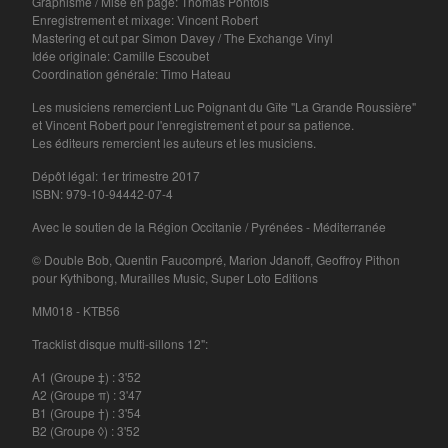
Graphisme / Mise en page: Thomas Pontois
Sourdure
Enregistrement et mixage: Vincent Robert
Mastering et cut par Simon Davey / The Exchange Vinyl
Rien Virgule
Idée originale: Camille Escoubet
Coordination générale: Timo Hateau
Eric Chenaux
Borja Flames
Les musiciens remercient Luc Poignant du Gîte "La Grande Roussière"
et Vincent Robert pour l'enregistrement et pour sa patience.
Alexis Degrenier
Les éditeurs remercient les auteurs et les musiciens.
France Sauvage
Dépôt légal: 1er trimestre 2017
Sourdurent
ISBN: 979-10-94442-07-4
Bégayer
Avec le soutien de la Région Occitanie / Pyrénées - Méditerranée
Winter Family
© Double Bob, Quentin Faucompré, Marion Jdanoff, Geoffroy Pithon
pour Kythibong, Murailles Music, Super Loto Editions
Èlg & la Chimie
Zoe Heselton
MM018 - KTB56
Tracklist disque multi-sillons 12":
Contact
A1 (Groupe ‡) : 3'52
Back to Site
A2 (Groupe π) : 3'47
B1 (Groupe †) : 3'54
B2 (Groupe ◊) : 3'52
Powered by Big Cartel