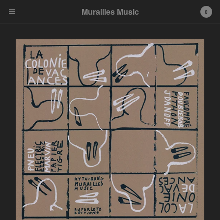
Murailles Music
Murailles Music
0
Cart
0
€
0,00
Products
CDs
Posters
Tees
LPs (x2)
7" x2
LP
EP
Goodies
K7
Artists